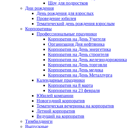
Шоу для подростков
Дни рождения
День рождения для взрослых
Проведение юбилея
Тематический день рождения взрослым
Корпоративы
Профессиональные праздники
Корпоратив на День Учителя
Организация Дня нефтяника
Корпоратив на День энергетика
Корпоратив на День строителя
Корпоратив на День железнодорожника
Корпоратив на День торговли
Корпоратив на День медика
Корпоратив на День Металлурга
Календарные праздники
Корпоратив на 8 марта
Корпоратив на 23 февраля
Юбилей компании
Новогодний корпоратив
Тематическая вечеринка на корпоратив
Летний корпоратив
Ведущий на корпоратив
Тимбилдинги
Выпускные