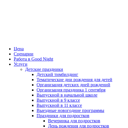
Цена
Сценарии
Работа в Good Night
Услуги
Детские праздники
Детский тимбилдинг
Тематические дни рождения для детей
Организация детских дней рождений
Организация праздника 1 сентября
Выпускной в начальной школе
Выпускной в 9 классе
Выпускной в 11 классе
Выездные новогодние программы
Праздники для подростков
Вечеринка для подростков
День рождения для подростков