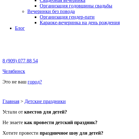
Свадебная вечеринка
Организация годовщины свадьбы
Вечеринки без повода
Организация гендер-пати
Караоке-вечеринка на день рождения
Блог
8 (909) 077 88 54
Челябинск
Это не ваш
город?
Главная
>
Детские праздники
Устали от
квестов для детей?
Не знаете
как провести детский праздник?
Хотите провести
праздничное шоу для детей?