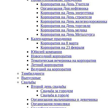
Корпоратив на День Учителя
Организация Дня нефтяника
Корпоратив на День энергетика
Корпоратив на День строителя
Корпоратив на День железнодорожника
Корпоратив на День торговли
Корпоратив на День медика
Корпоратив на День Металлурга
Календарные праздники
Корпоратив на 8 марта
Корпоратив на 23 февраля
Юбилей компании
Новогодний корпоратив
Тематическая вечеринка на корпоратив
Летний корпоратив
Ведущий на корпоратив
Тимбилдинги
Выпускные
Свадьбы
Второй день свадьбы
Свадьба за городом
Свадьба в городе
Организация мальчишника и девичника
Организация помолвки