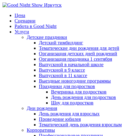
Цена
Сценарии
Работа в Good Night
Услуги
Детские праздники
Детский тимбилдинг
Тематические дни рождения для детей
Организация детских дней рождений
Организация праздника 1 сентября
Выпускной в начальной школе
Выпускной в 9 классе
Выпускной в 11 классе
Выездные новогодние программы
Праздники для подростков
Вечеринка для подростков
День рождения для подростков
Шоу для подростков
Дни рождения
День рождения для взрослых
Проведение юбилея
Тематический день рождения взрослым
Корпоративы
Профессиональные праздники