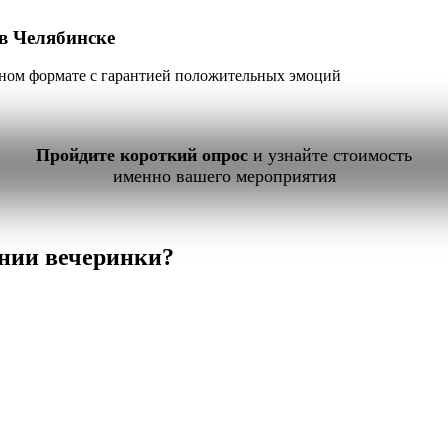
 в Челябинске
ьном формате с гарантией положительных эмоций
Пройдите короткий опрос
и узнайте стоимость
именно вашего мероприятия
нии вечеринки?