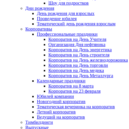
Шоу для подростков
Дни рождения
День рождения для взрослых
Проведение юбилея
Тематический день рождения взрослым
Корпоративы
Профессиональные праздники
Корпоратив на День Учителя
Организация Дня нефтяника
Корпоратив на День энергетика
Корпоратив на День строителя
Корпоратив на День железнодорожника
Корпоратив на День торговли
Корпоратив на День медика
Корпоратив на День Металлурга
Календарные праздники
Корпоратив на 8 марта
Корпоратив на 23 февраля
Юбилей компании
Новогодний корпоратив
Тематическая вечеринка на корпоратив
Летний корпоратив
Ведущий на корпоратив
Тимбилдинги
Выпускные