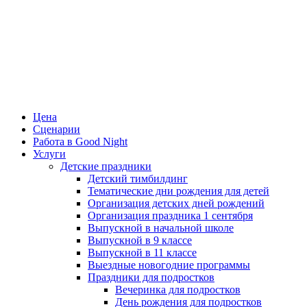
Цена
Сценарии
Работа в Good Night
Услуги
Детские праздники
Детский тимбилдинг
Тематические дни рождения для детей
Организация детских дней рождений
Организация праздника 1 сентября
Выпускной в начальной школе
Выпускной в 9 классе
Выпускной в 11 классе
Выездные новогодние программы
Праздники для подростков
Вечеринка для подростков
День рождения для подростков