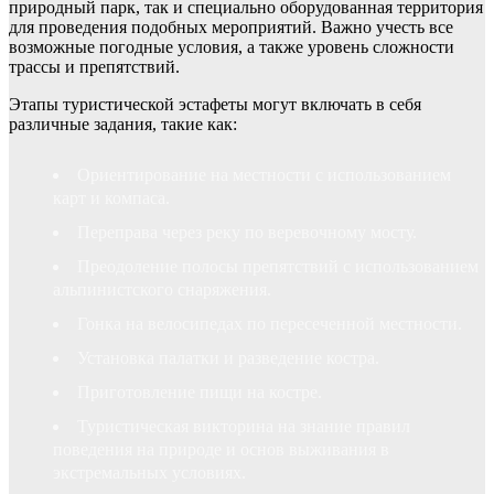
природный парк, так и специально оборудованная территория
для проведения подобных мероприятий. Важно учесть все
возможные погодные условия, а также уровень сложности
трассы и препятствий.
Этапы туристической эстафеты могут включать в себя
различные задания, такие как:
Ориентирование на местности с использованием
карт и компаса.
Переправа через реку по веревочному мосту.
Преодоление полосы препятствий с использованием
альпинистского снаряжения.
Гонка на велосипедах по пересеченной местности.
Установка палатки и разведение костра.
Приготовление пищи на костре.
Туристическая викторина на знание правил
поведения на природе и основ выживания в
экстремальных условиях.