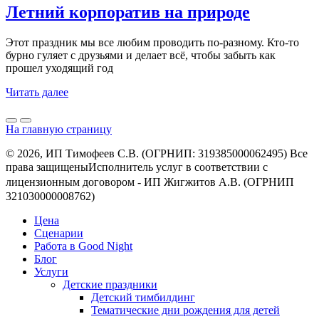
Летний корпоратив на природе
Этот праздник мы все любим проводить по-разному. Кто-то
бурно гуляет с друзьями и делает всё, чтобы забыть как
прошел уходящий год
Читать далее
На главную страницу
© 2026, ИП Тимофеев С.В. (ОГРНИП: 319385000062495) Все
права защищеныㅤㅤㅤㅤㅤㅤㅤㅤㅤㅤИсполнитель услуг в соответствии с
лицензионным договором - ㅤㅤㅤㅤㅤㅤИП Жигжитов А.В. (ОГРНИП
321030000008762)
Цена
Сценарии
Работа в Good Night
Блог
Услуги
Детские праздники
Детский тимбилдинг
Тематические дни рождения для детей