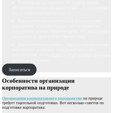
Разнообразие активностей. На природе можно
организовать множество развлечений – от спортивных
игр до творческих мастер-классов.
Возможность активного отдыха. Корпоративное
мероприятие на свежем воздухе дает возможность
сотрудникам активно провести время, что способствует
улучшению их физического самочувствия.
Психологический комфорт. Проводя корпоративное
мероприятие за городом, сотрудники могут быть
уверены в том, что их отдых не будет прерван срочными
рабочими вопросами.
Записаться
Особенности организации
корпоратива на природе
Организация корпоративного мероприятия
на природе
требует тщательной подготовки. Вот несколько советов по
подготовке корпоратива: