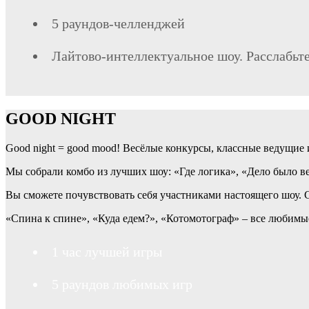
5 раундов-челленджей
Лайтово-интеллектуальное шоу. Расслабьтес
GOOD NIGHT
Good night = good mood! Весёлые конкурсы, классные ведущие и
Мы собрали комбо из лучших шоу: «Где логика», «Дело было 
Вы сможете почувствовать себя участниками настоящего шоу. С
«Спина к спине», «Куда едем?», «Котомотограф» – все любимые
1 час лучшей игры
5 раундов любимых игр