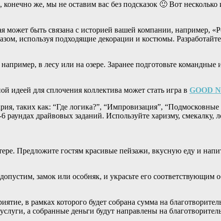
, конечно же, мы не оставим вас без подсказок 🙂 Вот нескольк
я может быть связана с историей вашей компании, например, «Р
разом, используя подходящие декорации и костюмы. Разработай
например, в лесу или на озере. Заранее подготовьте командные
ной идеей для сплочения коллектива может стать игра в
GOOD N
ия, таких как: “Где логика?”, “Импровизация”, “Подмосковные 
5-6 раундах драйвовых заданий. Используйте харизму, смекалку, 
ере. Предложите гостям красивые пейзажи, вкусную еду и напит
допустим, замок или особняк, и украсьте его соответствующим 
ятие, в рамках которого будет собрана сумма на благотворител
слуги, а собранные деньги будут направлены на благотворитель