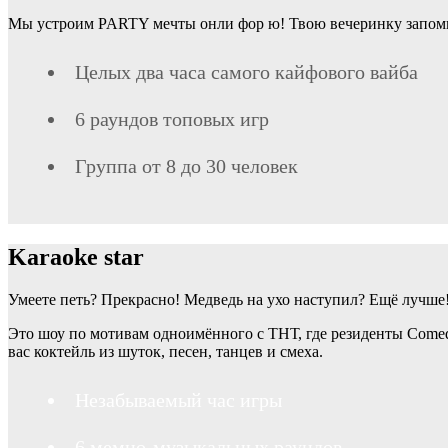
Мы устроим PARTY мечты онли фор ю! Твою вечеринку запомнят 
Целых два часа самого кайфового вайба
6 раундов топовых игр
Группа от 8 до 30 человек
Karaoke star
Умеете петь? Прекрасно! Медведь на ухо наступил? Ещё лучше
Это шоу по мотивам одноимённого с ТНТ, где резиденты Come
вас коктейль из шуток, песен, танцев и смеха.
Незабываемый час игры
6 мемно-музыкальных раундов