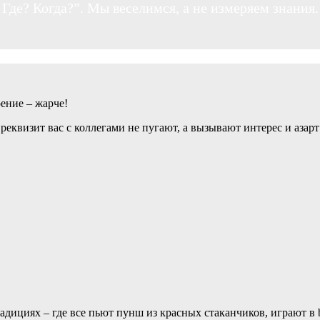
Где? Когда?”. Мы веселимся, а не измеряем знания.
оение – жарче!
квизит вас с коллегами не пугают, а вызывают интерес и азарт
дициях – где все пьют пунш из красных стаканчиков, играют в b