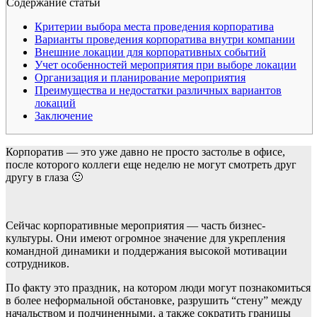
Содержание статьи
Критерии выбора места проведения корпоратива
Варианты проведения корпоратива внутри компании
Внешние локации для корпоративных событий
Учет особенностей мероприятия при выборе локации
Организация и планирование мероприятия
Преимущества и недостатки различных вариантов
локаций
Заключение
Корпоратив — это уже давно не просто застолье в офисе,
после которого коллеги еще неделю не могут смотреть друг
другу в глаза 🙂
Сейчас корпоративные мероприятия — часть бизнес-
культуры. Они имеют огромное значение для укрепления
командной динамики и поддержания высокой мотивации
сотрудников.
По факту это праздник, на котором люди могут познакомиться
в более неформальной обстановке, разрушить “стену” между
начальством и подчиненными, а также сократить границы