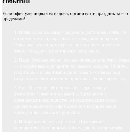
событий
Если офис уже порядком надоел, организуйте праздник за его
пределами!
Пляж. Если в вашем городе есть достойный пляж, то
он может стать прекрасным местом для корпоратива.
Пляжные вечеринки, игры на песке и романтические
закаты создадут неповторимое настроение.
Парк. Зеленые парки, лесные полянки или берег озера
— подарит вам корпоратив на свежем воздухе. Пикник,
спортивные игры, тимбилдинг и мастер-классы под
открытым небом особенно приятны в теплое время года.
Сад. Цветущие ботанические сады создадут
атмосферу гармонии и красоты. Здесь можно
организовать мероприятие в романтическом стиле,
провести командную фотосессию в неформальной
одежде и насладиться природой.
Исторические места и замки. Проведение
корпоратива в старинных замках, дворцах или музеях