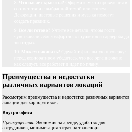
Что насчет красоты?
Оформите место проведения в
соответствии с выбранной темой или стилем.
Декорации, цветовые решения и музыка помогут
создать праздник.
Все ли готово?
Учтите все детали, чтобы гости
чувствовали себя комфортно: от туалетов и гардероба до
зон отдыха.
Можем начинать?
Сделайте финальную проверку:
перед корпоративом убедитесь, что все организовано
как следует, все работает и идет по плану.
Преимущества и недостатки
различных вариантов локаций
Рассмотрим преимущества и недостатки различных вариантов
локаций для корпоративов.
Внутри офиса
Преимущества:
Экономия на аренде, удобство для
сотрудников, минимизация затрат на транспорт.